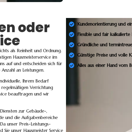
gen oder
Kundenorientierung und ei
ice
Flexible und fair kalkuliert
Gründliche und termintreue
chts als Reinheit und Ordnung.
Günstige Preise und volle 
stigen Hausmeisterservice im
 auf und entscheiden sich für
Alles aus einer Hand vom 
e Anzahl an Leistungen.
ndividuelle, Ihrem Bedarf
r regelmäßigen Verrichtung
rvice beauftragen und wir
 Diensten zur Gebäude-,
nde und die Aufgabenbereiche
 Da unser Preis-Leistungs-
rd Sie unser Hausmeister Service