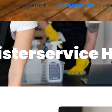
» STARTSEITE
» UNSERE LEISTUNGEN
» KO
sterservice 