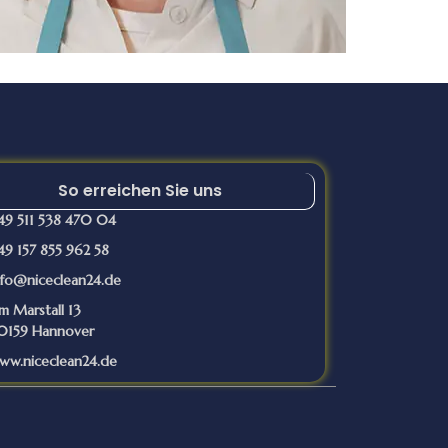
So erreichen Sie uns
49 511 538 470 04
49 157 855 962 58
nfo@niceclean24.de
m Marstall 13
0159 Hannover
ww.niceclean24.de
ng
5 Sternbewertung
von
Marita Bruni
von
Olcun Ye