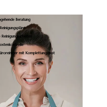
ngehende Beratung
e Reinigungspläne
 Reinigungsarbeiten
Kostenkontrolle
Büroreiniger mit Komplettangebot