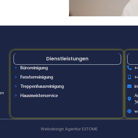
Dienstleistungen
Büroreinigung
+
Fensterreinigung
+
Treppenhausreinigung
i
en
Hausmeisterservice
A
3
w
Webdesign Agentur ESTOME
4 Sternbewertung
5 Sternbewertu
von
Thomas Mehrjahn